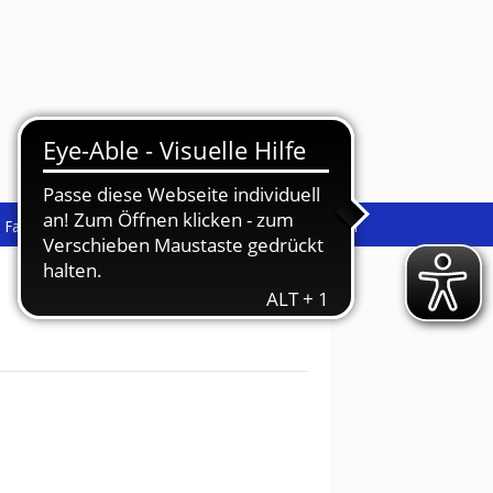
Fantasia gAG / Circus Fantasia
Die Verzauberten