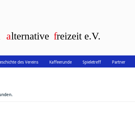
eschichte des Vereins
Kaffeerunde
Spieletreff
Partner
unden.