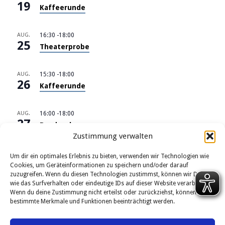
19
Kaffeerunde
AUG.
16:30
-
18:00
25
Theaterprobe
AUG.
15:30
-
18:00
26
Kaffeerunde
AUG.
16:00
-
18:00
27
Bandprobe
Zustimmung verwalten
Kalender anzeigen
Um dir ein optimales Erlebnis zu bieten, verwenden wir Technologien wie
Cookies, um Geräteinformationen zu speichern und/oder darauf
zuzugreifen. Wenn du diesen Technologien zustimmst, können wir Daten
wie das Surfverhalten oder eindeutige IDs auf dieser Website verarbeiten.
Wenn du deine Zustimmung nicht erteilst oder zurückziehst, können
bestimmte Merkmale und Funktionen beeinträchtigt werden.
Kontakt